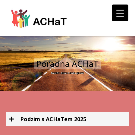
Poradna ACHaT
PaedDr. Anna Chaloupková
Podzim s ACHaTem 2025